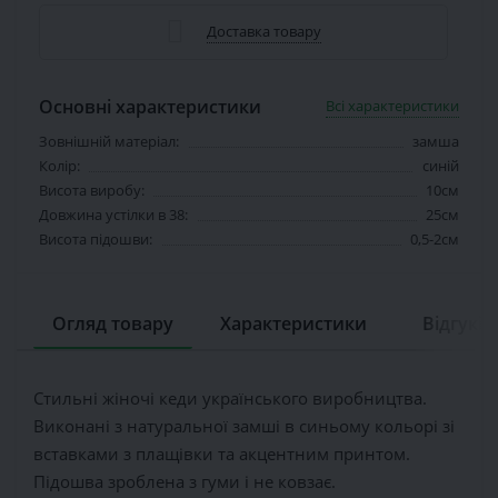
Доставка товару
Основні характеристики
Всі характеристики
Зовнішній матеріал:
замша
Колір:
синій
Висота виробу:
10см
Довжина устілки в 38:
25см
Висота підошви:
0,5-2см
Огляд товару
Характеристики
Відгуків 
Стильні жіночі кеди українського виробництва.
Виконані з натуральної замші в синьому кольорі зі
вставками з плащівки та акцентним принтом.
Підошва зроблена з гуми і не ковзає.