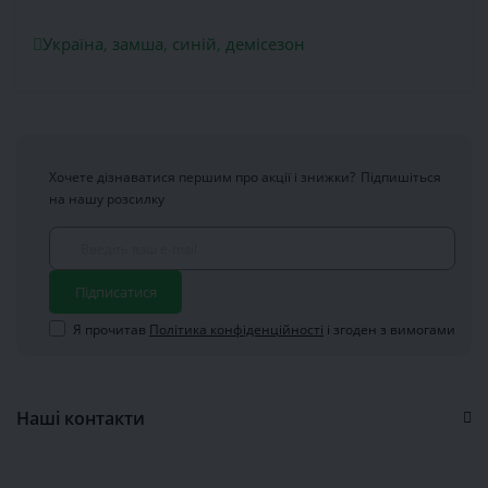
Україна
,
замша
,
синій
,
демісезон
Хочете дізнаватися першим про акції і знижки?
Підпишіться
на нашу розсилку
Підписатися
Я прочитав
Політика конфіденційності
і згоден з вимогами
Наші контакти