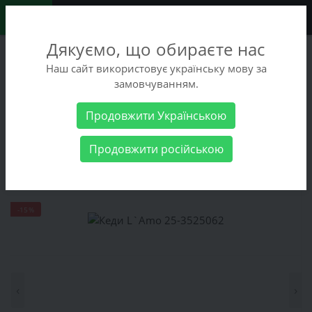
0
Дякуємо, що обираєте нас
+38 (068) 486-90-09
Наш сайт використовує українську мову за
+38 (093) 486-90-09
замовчуванням.
Замовити дзвінок
Продовжити Українською
Жіночі товари
Жіноче взуття
Кеди L`Amo 25-3525062
Продовжити російською
Кеди L`Amo 25-3525062
-15%
‹
›