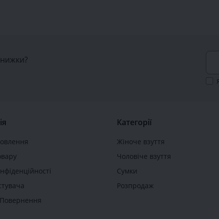
знижки?
ія
Категорії
мовлення
Жіноче взуття
овару
Чоловіче взуття
онфіденційності
Сумки
стувача
Розпродаж
а Повернення