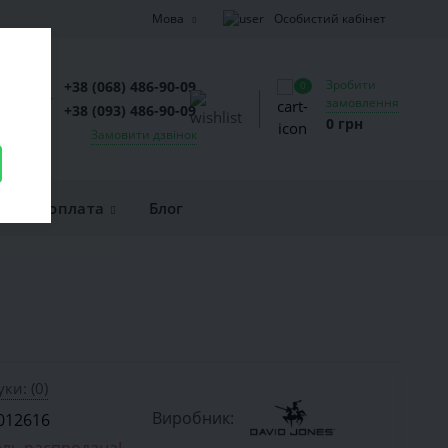
Особистий кабінет
Мова
Зробити
+38 (068) 486-90-09
0
замовлення
+38 (093) 486-90-09
0 грн
Замовити дзвінок
вка та оплата
Блог
уки: (0)
Виробник:
012616