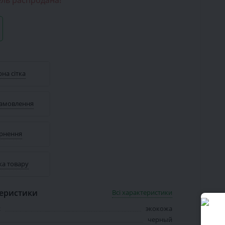
ль распродана!
на сітка
замовлення
рнення
ка товару
теристики
Всі характеристики
:
экокожа
черный