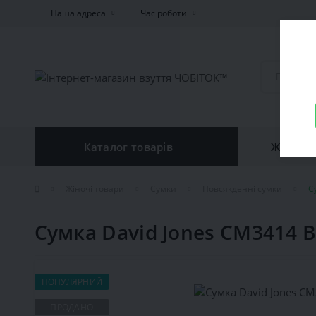
Наша адреса
Час роботи
Каталог товарів
Жiноче 
Жіночі товари
Сумки
Повсякденні сумки
С
Сумка David Jones CM3414 B
ПОПУЛЯРНИЙ
ПРОДАНО