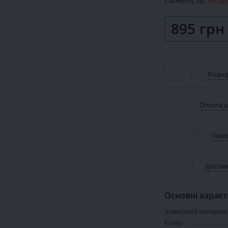
Наявність:
Моде
895 грн
Розмір
Оплата 
Пове
Достав
Основні харак
Зовнішній матеріал
Колір: