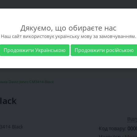
Дякуємо, що обираєте нас
Наш сайт використовує українську мову за замовчуванням.
Продовжити Українською
Продовжити російською
взуття
Чоловіче взуття
Виробники
Доста
умка David Jones CM3414 Black
lack
Відг
Код товару:
000