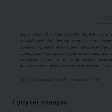
Ог
Купить Сумка David Jones CM3414 Black Вы можете
или (063) 486 9009. Дополнительные фото, хара
самые выгодные и низкие цены на оригинальную
французских, турецких и украинских брендов и 
платежом - где оплата товара происходит после 
дней, гарантия на обувь от производителя - 30 д
Китай
,
экокожа
,
черный
,
летняя коллекция
,
Супутні товари: