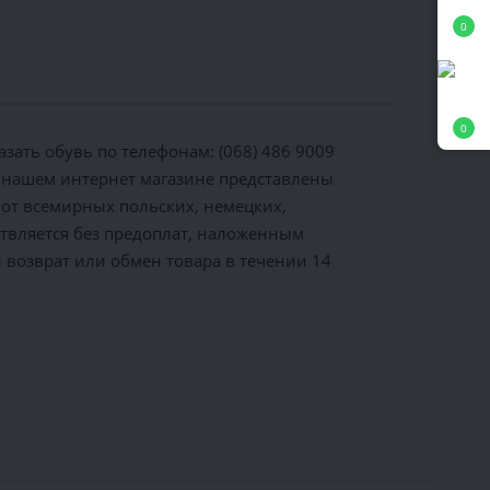
0
0
азать обувь по телефонам: (068) 486 9009
В нашем интернет магазине представлены
от всемирных польских, немецких,
ствляется без предоплат, наложенным
й возврат или обмен товара в течении 14