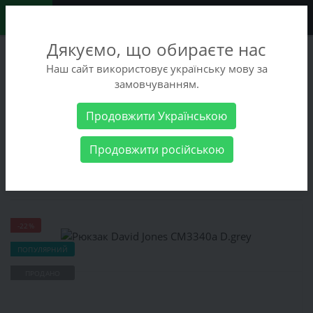
0
Дякуємо, що обираєте нас
+38 (068) 486-90-09
Наш сайт використовує українську мову за
+38 (093) 486-90-09
замовчуванням.
Замовити дзвінок
Продовжити Українською
Жіночі товари
Сумки
Рюкзаки
Рюкзак David Jones
Продовжити російською
CM3340a D.grey
Рюкзак David Jones CM3340a D.grey
-22%
ПОПУЛЯРНИЙ
ПРОДАНО