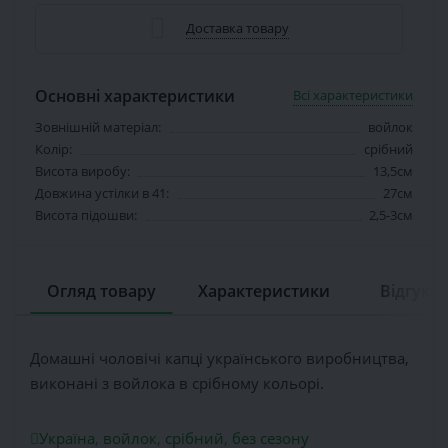
Доставка товару
Основні характеристики
Всі характеристики
Зовнішній матеріал:
войлок
Колір:
срібний
Висота виробу:
13,5см
Довжина устілки в 41:
27см
Висота підошви:
2,5-3см
Огляд товару
Характеристики
Відгуків 
Домашні чоловічі капці українського виробництва,
виконані з войлока в срібному кольорі.
Україна
,
войлок
,
срібний
,
без сезону