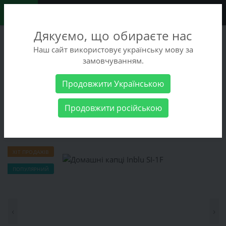
0
Дякуємо, що обираєте нас
+38 (068) 486-90-09
Наш сайт використовує українську мову за
+38 (093) 486-90-09
замовчуванням.
Замовити дзвінок
Продовжити Українською
Чоловічі товари
Чоловіче взуття
Домашні капці Inblu SI-1F
Продовжити російською
Домашні капці Inblu SI-1F
ХІТ ПРОДАЖІВ
ПОПУЛЯРНИЙ
‹
›