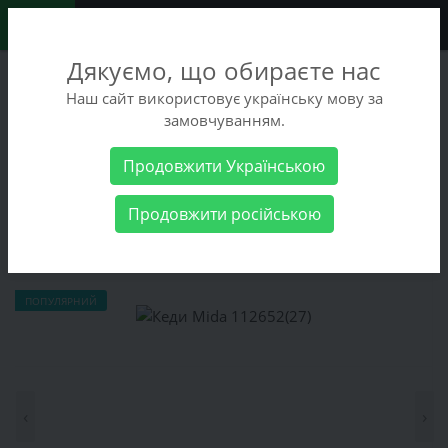
0
Дякуємо, що обираєте нас
+38 (068) 486-90-09
Наш сайт використовує українську мову за
+38 (093) 486-90-09
замовчуванням.
Замовити дзвінок
Продовжити Українською
Чоловічі товари
Чоловіче взуття
Кеди Mida 112652(27)
Продовжити російською
Кеди Mida 112652(27)
ПОПУЛЯРНИЙ
‹
›