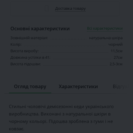
Доставка товару
Основні характеристики
Всі характеристики
Зовнішній матеріал:
натуральна шкіра
Колір:
чорний
Висота виробу:
11,5см
Довжина устілки в 41:
27см
Висота підошви:
2,5-3см
Огляд товару
Характеристики
Відгуків 
Стильні чоловічі демісезонні кеди українського
виробництва. Виконані з натуральної шкіри в
чорному кольорі. Підошва зроблена з гуми і не
ковзає.