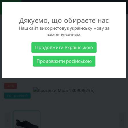
0
Дякуємо, що обираєте нас
+38 (068) 486-90-09
Наш сайт використовує українську мову за
+38 (093) 486-90-09
замовчуванням.
Замовити дзвінок
Продовжити Українською
Чоловічі товари
Чоловіче взуття
Кросівки Mida 130908(236)
Продовжити російською
Кросівки Mida 130908(236)
-40%
ПОПУЛЯРНИЙ
‹
›