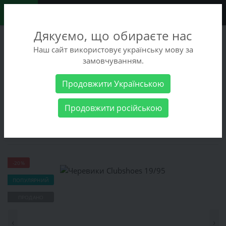
0
Дякуємо, що обираєте нас
+38 (068) 486-90-09
Наш сайт використовує українську мову за
+38 (093) 486-90-09
замовчуванням.
Замовити дзвінок
Продовжити Українською
Чоловічі товари
Чоловіче взуття
Зимове
Продовжити російською
взуття
Черевики Clubshoes 19/95
Черевики Clubshoes 19/95
-20%
ПОПУЛЯРНИЙ
ПРОДАНО
‹
›