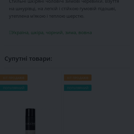
Стильні шкіряні чоловічі зимові черевики. Взуття
на шнурівці, на легкій і стійкою гумовій підошві,
утеплена м'якою і теплою шерстю.
Україна
,
шкіра
,
чорний
,
зима
,
вовна
Супутні товари:
ХІТ ПРОДАЖІВ
ХІТ ПРОДАЖІВ
Х
ПОПУЛЯРНИЙ
ПОПУЛЯРНИЙ
П