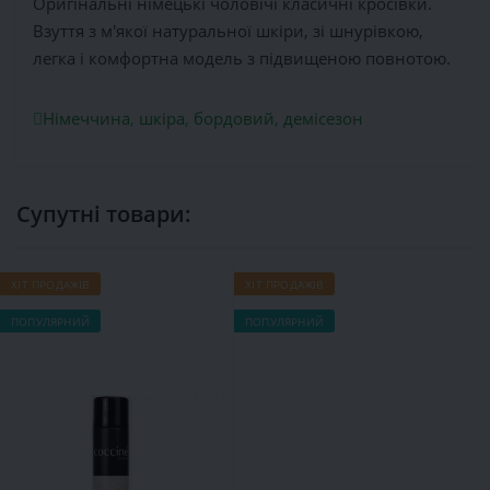
Оригінальні німецькі чоловічі класичні кросівки.
Взуття з м'якої натуральної шкіри, зі шнурівкою,
легка і комфортна модель з підвищеною повнотою.
Німеччина
,
шкіра
,
бордовий
,
демісезон
Супутні товари:
ХІТ ПРОДАЖІВ
ХІТ ПРОДАЖІВ
Х
ПОПУЛЯРНИЙ
ПОПУЛЯРНИЙ
П