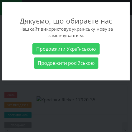
0
Дякуємо, що обираєте нас
+38 (068) 486-90-09
Наш сайт використовує українську мову за
+38 (093) 486-90-09
замовчуванням.
Замовити дзвінок
Продовжити Українською
Чоловічі товари
Чоловіче взуття
Кросівки
Кросівки
Продовжити російською
Rieker 17920-35
Кросівки Rieker 17920-35
-56%
ХІТ ПРОДАЖІВ
ПОПУЛЯРНИЙ
ПРОДАНО
‹
›