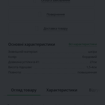
Оплата замовлення
Повернення
Доставка товару
Основні характеристики
Всі характеристики
Зовнішній матеріал:
шкіра
Колір:
бордовий
Довжина устілки в 41:
27см
Висота підошви:
1,5-4см
Повнота:
повышенная
Огляд товару
Характеристики
Відгуків 