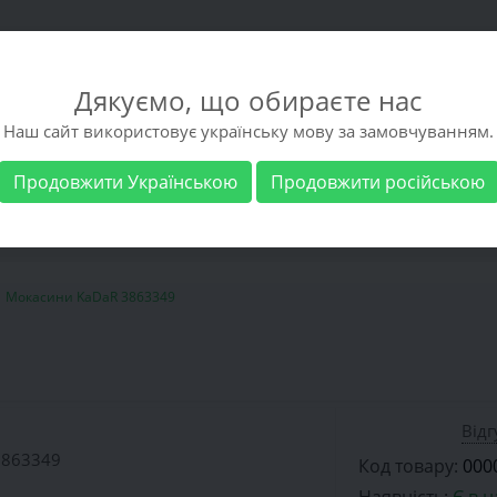
Дякуємо, що обираєте нас
Наш сайт використовує українську мову за замовчуванням.
Продовжити Українською
Продовжити російською
взуття
Чоловіче взуття
Виробники
Доста
Мокасини KaDaR 3863349
Відг
Код товару:
000