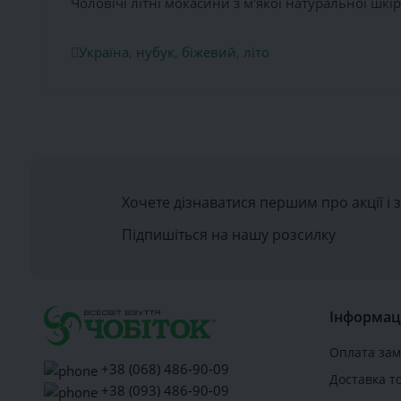
Чоловічі літні мокасини з м'якої натуральної шкі
Україна
,
нубук
,
біжевий
,
літо
Хочете дізнаватися першим про акції і 
Підпишіться на нашу розсилку
Інформац
Оплата за
+38 (068) 486-90-09
Доставка т
+38 (093) 486-90-09