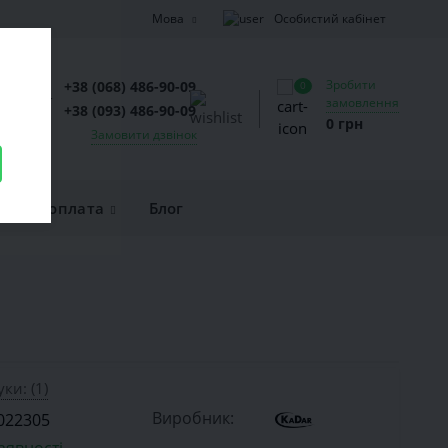
Особистий кабінет
Мова
Зробити
+38 (068) 486-90-09
0
замовлення
+38 (093) 486-90-09
0 грн
Замовити дзвінок
вка та оплата
Блог
уки: (1)
Виробник:
022305