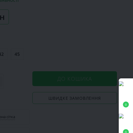
аявності
рн
42
45
ДО КОШИКА
ШВИДКЕ ЗАМОВЛЕННЯ
0
на сітка
0