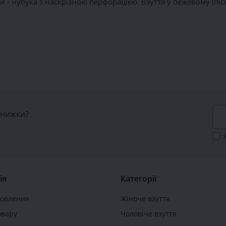
ри - нубука з наскрізною перфорацією. Взуття у бежевому (піс
знижки?
ія
Категорії
мовлення
Жіноче взуття
овару
Чоловіче взуття