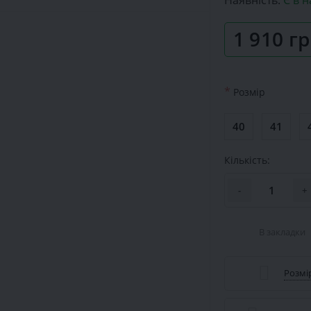
Наявність:
Є в н
1 910 г
*
Розмiр
40
41
Кількість:
-
+
В закладки
Розмір