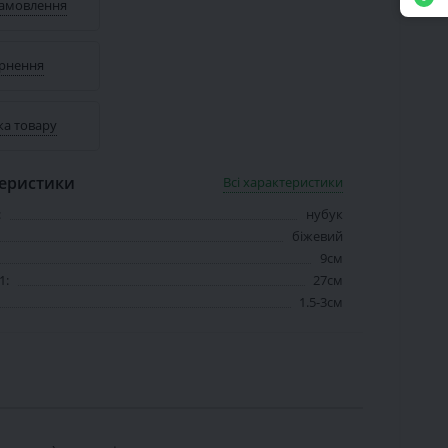
замовлення
рнення
ка товару
теристики
Всі характеристики
:
нубук
біжевий
9см
1:
27см
1.5-3см