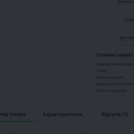
Оплата 
Пове
Достав
Основні харак
Зовнішній матеріал
Колір:
Висота виробу:
Довжина устілки в 4
Висота підошви:
ляд товару
Характеристики
Відгуків (1)