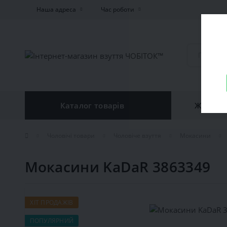
Наша адреса
Час роботи
Каталог товарів
Жiноче 
Чоловічі товари
Чоловіче взуття
Мокасини
Мокасини KaDaR 3863349
ХІТ ПРОДАЖІВ
ПОПУЛЯРНИЙ