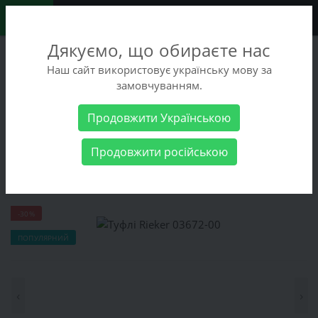
0
Дякуємо, що обираєте нас
+38 (068) 486-90-09
Наш сайт використовує українську мову за
+38 (093) 486-90-09
замовчуванням.
Замовити дзвінок
Продовжити Українською
Чоловічі товари
Чоловіче взуття
Туфлі Rieker 03672-00
Продовжити російською
Туфлі Rieker 03672-00
-30%
ПОПУЛЯРНИЙ
‹
›