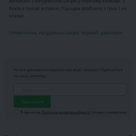
Виконані з натуральної шкіри у чорному кольорі. З
боків є гумові вставки. Підошва зроблена з гуми і не
ковзає.
Німеччина
,
натуральна шкіра
,
чорний
,
демісезон
Хочете дізнаватися першим про акції і знижки?
Підпишіться
на нашу розсилку
Підписатися
Я прочитав
Політика конфіденційності
і згоден з вимогами