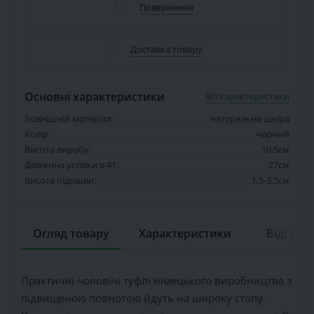
Повернення
Доставка товару
Основні характеристики
Всі характеристики
Зовнішній матеріал:
натуральна шкіра
Колір:
чорний
Висота виробу:
10,5см
Довжина устілки в 41:
27см
Висота підошви:
1,5-3,5см
Огляд товару
Характеристики
Відгуків 
Практичні чоловічі туфлі німецького виробництва з
підвищеною повнотою йдуть на широку стопу.