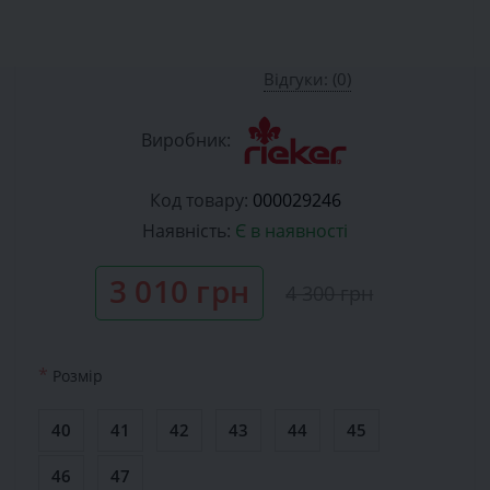
Відгуки: (0)
Виробник:
Код товару:
000029246
Наявність:
Є в наявності
3 010 грн
4 300 грн
*
Розмiр
40
41
42
43
44
45
46
47