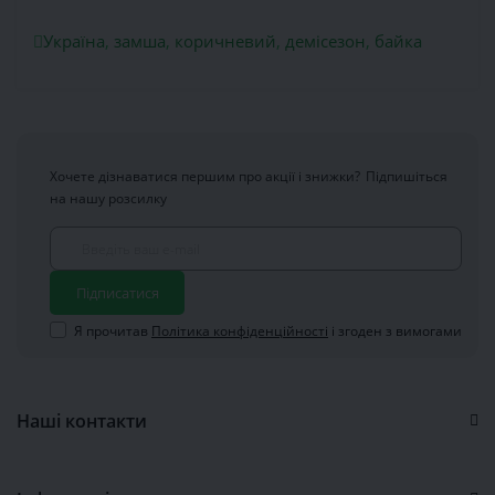
Україна
,
замша
,
коричневий
,
демісезон
,
байка
Хочете дізнаватися першим про акції і знижки?
Підпишіться
на нашу розсилку
Підписатися
Я прочитав
Політика конфіденційності
і згоден з вимогами
Наші контакти