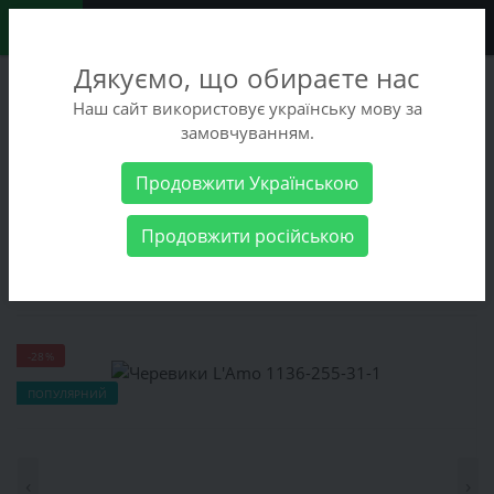
0
Дякуємо, що обираєте нас
+38 (068) 486-90-09
Наш сайт використовує українську мову за
+38 (093) 486-90-09
замовчуванням.
Замовити дзвінок
Продовжити Українською
Жіночі товари
Жіноче взуття
Черевики
Черевики L'Amo
Продовжити російською
1136-255-31-1
Черевики L'Amo 1136-255-31-1
-28%
ПОПУЛЯРНИЙ
‹
›