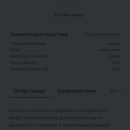
Доставка товару
Основні характеристики
Всі характеристики
Зовнішній матеріал:
замша
Колір:
коричневий
Внутрішній матеріал:
байка
Висота виробу:
13см
Довжина устілки в 38:
25см
Огляд товару
Характеристики
Відгуків 
Стильні осінні жіночі черевики з натуральної
замші. Взуття утеплене щільною байкою, на
шунрівці та зі змійкою, в коричневому кольорі.