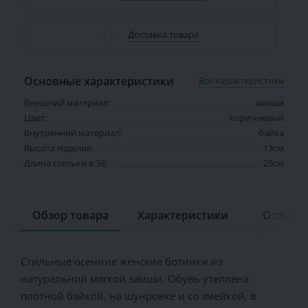
Доставка товара
Основные характеристики
Все характеристики
Внешний материал:
замша
Цвет:
коричневый
Внутренний материал:
байка
Высота изделия:
13см
Длина стельки в 38:
25см
Обзор товара
Характеристики
Отзывов
Стильные осенние женские ботинки из
натуральной мягкой замши. Обувь утеплена
плотной байкой, на шунровке и со змейкой, в