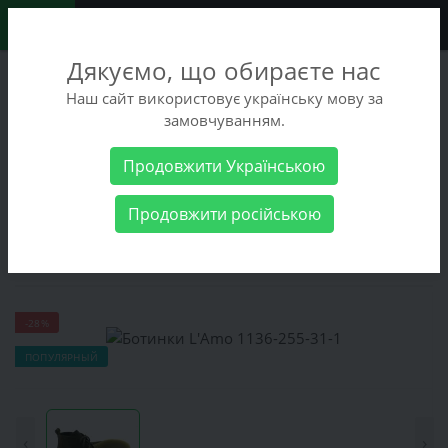
0
Дякуємо, що обираєте нас
+38 (068) 486-90-09
Наш сайт використовує українську мову за
+38 (093) 486-90-09
замовчуванням.
Заказать звонок
Продовжити Українською
Женские товары
Женская обувь
Ботинки
Ботинки L'Amo
Продовжити російською
1136-255-31-1
Ботинки L'Amo 1136-255-31-1
-28%
ПОПУЛЯРНЫЙ
‹
›