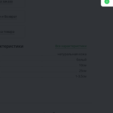
а заказа
0
 и Возврат
ка товара
ктеристики
Все характеристики
натуральная кожа
белый
10см
25см
1-3,5см