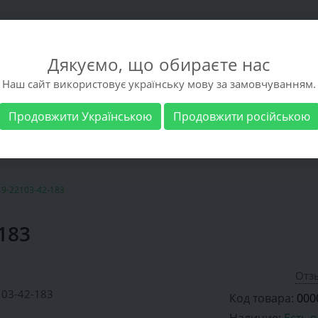
Дякуємо, що обираєте нас
Наш сайт використовує українську мову за замовчуванням.
Продовжити Українською
Продовжити російською
 обувь
Мужская обувь
Бренды
Доставка 
 9-22103-42-183
183
Отзы
Код товара:
000