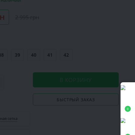
в наличии
рн
2 995 грн
38
39
40
41
42
В КОРЗИНУ
БЫСТРЫЙ ЗАКАЗ
0
ная сетка