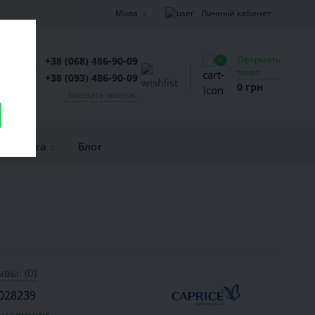
Личный кабинет
Мова
Оформить
+38 (068) 486-90-09
0
заказ
+38 (093) 486-90-09
0 грн
Заказать звонок
и оплата
Блог
вы: (0)
028239