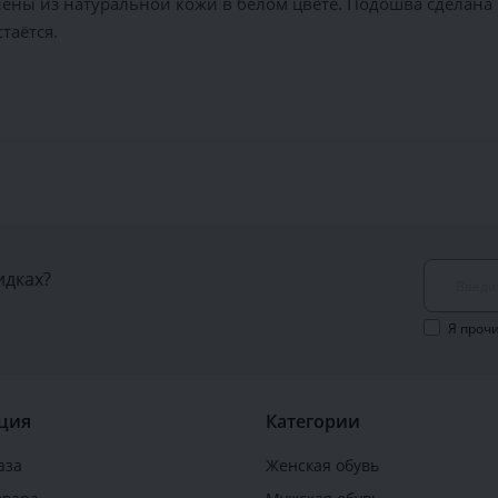
ены из натуральной кожи в белом цвете. Подошва сделана 
таётся.
идках?
Я проч
ция
Категории
аза
Женская обувь