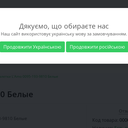
Дякуємо, що обираєте нас
Наш сайт використовує українську мову за замовчуванням.
Продовжити Українською
Продовжити російською
 обувь
Мужская обувь
Бренды
Доставка 
алетки L'Amo 0095-193-9810 Белые
10 Белые
Отзы
Код товара:
000