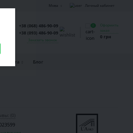
Личный кабинет
Мова
Оформить
+38 (068) 486-90-09
0
заказ
+38 (093) 486-90-09
0 грн
Заказать звонок
и оплата
Блог
вы: (0)
023599