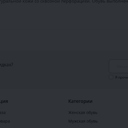
туральной кожи со сквозной перфорацией. Обувь выполнена
идках?
Я проч
ция
Категории
аза
Женская обувь
овара
Мужская обувь