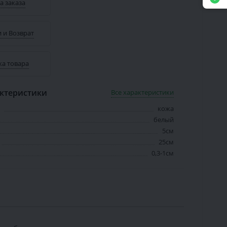
а заказа
 и Возврат
ка товара
ктеристики
Все характеристики
кожа
белый
5см
25см
0,3-1см