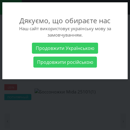
0
Дякуємо, що обираєте нас
+38 (068) 486-90-09
Наш сайт використовує українську мову за
+38 (093) 486-90-09
замовчуванням.
Заказать звонок
Продовжити Українською
Женские товары
Женская обувь
Боссоножки Mida 25101(1)
Продовжити російською
Боссоножки Mida 25101(1)
-20%
ПОПУЛЯРНЫЙ
‹
›