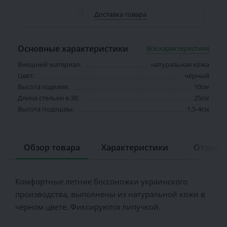
Доставка товара
Основные характеристики
Все характеристики
Внешний материал:
натуральная кожа
Цвет:
чёрный
Высота изделия:
10см
Длина стельки в 38:
25см
Высота подошвы:
1,5-4см
Обзор товара
Характеристики
Отзывов
Комфортные летние боссоножки украинского
производства, выполнены из натуральной кожи в
чёрном цвете. Фиксируются липучкой.