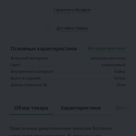
Гарантии и Возврат
Доставка товара
Основные характеристики
Все характеристики
Внешний материал:
натуральная кожа
Цвет:
коричневый
Внутренний материал:
байка
Высота изделия:
19,5см
Длина стельки в 38:
25см
Обзор товара
Характеристики
Отзывов
Практичные демисезонные женские ботинки
немецкого производства. Выполнены из