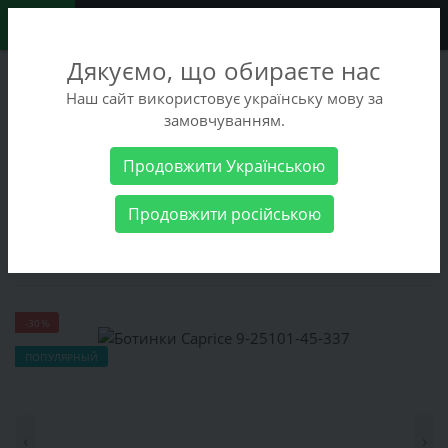
0
Дякуємо, що обираєте нас
+38 (068) 486-90-09
Наш сайт використовує українську мову за
+38 (093) 486-90-09
замовчуванням.
Заказать звонок
Продовжити Українською
Женские товары
Женская обувь
Ботинки Caprice 9-25101-
Продовжити російською
45-337
Ботинки Caprice 9-25101-45-337
-30%
ПОПУЛЯРНЫЙ
‹
›