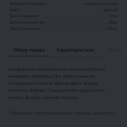
Внешний материал:
натуральная кожа
Цвет:
чёрный
Высота изделия:
17см
Длина стельки в 38:
25см
Высота подошвы:
1-3,5см
Обзор товара
Характеристики
Отзывов
Комфортные демисезонные женские ботинки
немецкого производства. Выполнены из
натуральной кожи в чёрном цвете. Внутри
утеплены байкой. С внутренней стороны есть
змейка. Внутри съёмная стелька.
Германия
,
натуральная кожа
,
чёрный
,
демисезон