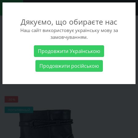
0
Дякуємо, що обираєте нас
+38 (068) 486-90-09
Наш сайт використовує українську мову за
+38 (093) 486-90-09
замовчуванням.
Заказать звонок
Продовжити Українською
Женские товары
Женская обувь
Ботинки Caprice 9-25404-
Продовжити російською
45-022
Ботинки Caprice 9-25404-45-022
-30%
ПОПУЛЯРНЫЙ