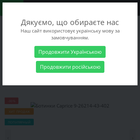
0
Дякуємо, що обираєте нас
+38 (068) 486-90-09
Наш сайт використовує українську мову за
+38 (093) 486-90-09
замовчуванням.
Заказать звонок
Продовжити Українською
Женские товары
Женская обувь
Ботинки Caprice 9-26214-
Продовжити російською
43-402
Ботинки Caprice 9-26214-43-402
-30%
ХИТ ПРОДАЖ
ПОПУЛЯРНЫЙ
‹
›