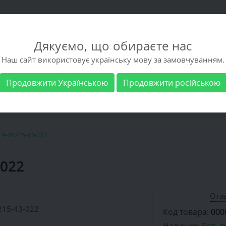
Дякуємо, що обираєте нас
Наш сайт використовує українську мову за замовчуванням.
Продовжити Українською
Продовжити російською
 обувь
Мужская обувь
Бренды
Доставка 
 9-26215-43-022
-022
Отзы
Код товара:
000