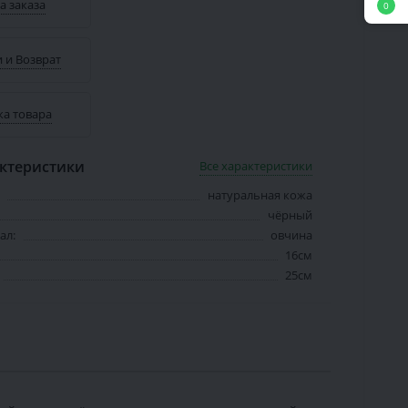
а заказа
0
 и Возврат
ка товара
ктеристики
Все характеристики
натуральная кожа
чёрный
ал:
овчина
16см
25см