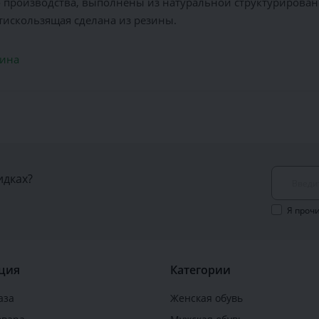
производства, выполнены из натуральной структурировано
искользящая сделана из резины.
ина
идках?
Я проч
ция
Категории
аза
Женская обувь