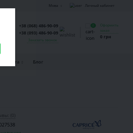
Личный кабинет
Мова
Оформить
+38 (068) 486-90-09
0
заказ
+38 (093) 486-90-09
0 грн
Заказать звонок
и оплата
Блог
вы: (0)
027538