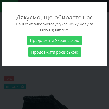
0
Дякуємо, що обираєте нас
+38 (068) 486-90-09
Наш сайт використовує українську мову за
+38 (093) 486-90-09
замовчуванням.
Заказать звонок
Продовжити Українською
Женские товары
Женская обувь
Ботинки L`amo 25-
Продовжити російською
3071615-Б
Ботинки L`amo 25-3071615-Б
-30%
ПОПУЛЯРНЫЙ