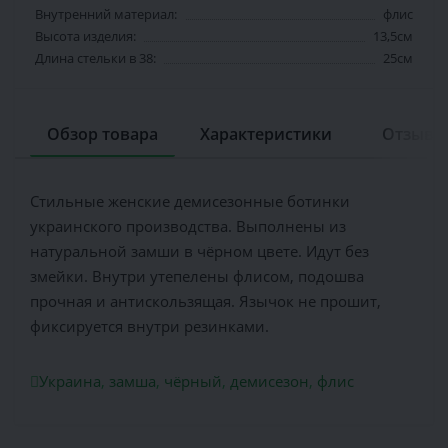
Внутренний материал:
флис
Высота изделия:
13,5см
Длина стельки в 38:
25см
Обзор товара
Характеристики
Отзывов
Стильные женские демисезонные ботинки
украинского производства. Выполнены из
натуральной замши в чёрном цвете. Идут без
змейки. Внутри утепелены флисом, подошва
прочная и антискользящая. Язычок не прошит,
фиксируется внутри резинками.
Украина
,
замша
,
чёрный
,
демисезон
,
флис