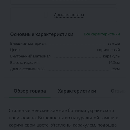
Доставка товара
Основные характеристики
Все характеристики
Внешний материал:
замша
Цвет:
коричневый
Внутренний материал:
каракуль
Высота изделия:
14,5см
Длина стельки в 38:
25см
Обзор товара
Характеристики
Отзывов
Стильные женские зимние ботинки украинского
производста. Выполнены из натуральной замши в
коричневом цвете. Утеплены каракулем, подошва