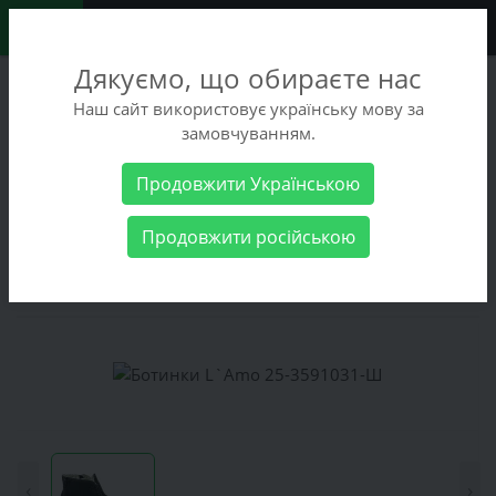
0
Дякуємо, що обираєте нас
+38 (068) 486-90-09
Наш сайт використовує українську мову за
+38 (093) 486-90-09
замовчуванням.
Заказать звонок
Продовжити Українською
Женские товары
Женская обувь
Ботинки L`Amo 25-
Продовжити російською
3591031-Ш
Ботинки L`Amo 25-3591031-Ш
‹
›