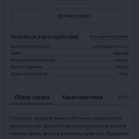
Доставка товара
Основные характеристики
Все характеристики
Внешний материал:
натуральная кожа
Цвет:
чёрный
Внутренний материал:
шерсть
Высота изделия:
14,5см
Длина стельки в 38:
25см
Обзор товара
Характеристики
Отзывов
Стильные женские зимние ботинки украинского
производства. Выполнены из натуральной кожи в
чёрном цвете, внутри утеплены шерстью. Подошва