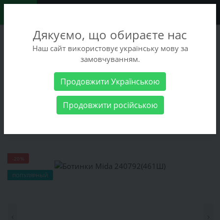
0
Дякуємо, що обираєте нас
+38 (068) 486-90-09
Наш сайт використовує українську мову за
+38 (093) 486-90-09
замовчуванням.
Заказать звонок
Продовжити Українською
Женские товары
Женская обувь
Ботинки Mida
Продовжити російською
240792(461Ш)
Ботинки Mida 240792(461Ш)
-20%
ПОПУЛЯРНЫЙ
‹
›