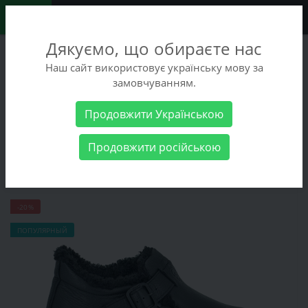
0
Дякуємо, що обираєте нас
+38 (068) 486-90-09
Наш сайт використовує українську мову за
+38 (093) 486-90-09
замовчуванням.
Заказать звонок
Продовжити Українською
Женские товары
Женская обувь
Ботинки Mida 240844(16Ш)
Продовжити російською
Ботинки Mida 240844(16Ш)
-20%
ПОПУЛЯРНЫЙ