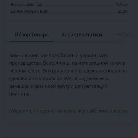
Высота изделия:
13,5см
Длина стельки в 38:
25см
Обзор товара
Характеристики
Отзывов
Зимние женские полуботинки украинского
производства. Выполнены из натуральной кожи в
чёрном цвете. Внутри утеплены шерстью, подошва
сделана из материалов EVA. В подъёме есть
ремешок с резинкой внутри для регуляции
полноты.
Украина
,
натуральная кожа
,
чёрный
,
зима
,
шерсть