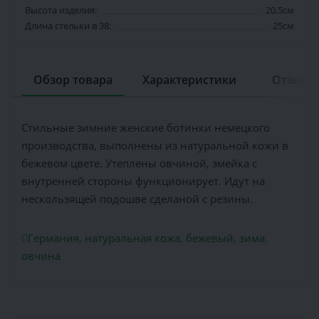
Высота изделия:
20,5см
Длина стельки в 38:
25см
Обзор товара
Характеристики
Отзывов
Стильные зимние женские ботинки немецкого
производства, выполнены из натуральной кожи в
бежевом цвете. Утеплены овчиной, змейка с
внутренней стороны функционирует. Идут на
нескользящей подошве сделаной с резины.
Германия
,
натуральная кожа
,
бежевый
,
зима
,
овчина