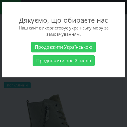
0
Дякуємо, що обираєте нас
+38 (068) 486-90-09
Наш сайт використовує українську мову за
+38 (093) 486-90-09
замовчуванням.
Заказать звонок
Продовжити Українською
Женские товары
Женская обувь
Ботинки Remonte D2287-60
Продовжити російською
Ботинки Remonte D2287-60
ПОПУЛЯРНЫЙ