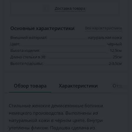
Доставка товара
Основные характеристики
Все характеристики
Внешний материал:
натуральная кожа
Цвет:
чёрный
Высота изделия:
12,5см
Длина стельки в 38:
25см
Высота подошвы:
2-3,5см
Обзор товара
Характеристики
Отзывов
Стильные женские демисезонные ботинки
немецкого производства. Выполнены из
натуральной кожи в чёрном цвете. Внутри
утеплены флисом. Подошва сделана из