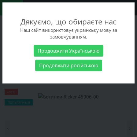
0
Дякуємо, що обираєте нас
+38 (068) 486-90-09
Наш сайт використовує українську мову за
+38 (093) 486-90-09
замовчуванням.
Заказать звонок
Продовжити Українською
Женские товары
Женская обувь
Ботинки Rieker 45906-00
Продовжити російською
Ботинки Rieker 45906-00
-30%
ПОПУЛЯРНЫЙ
‹
›