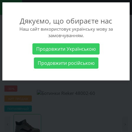
0
Дякуємо, що обираєте нас
+38 (068) 486-90-09
Наш сайт використовує українську мову за
+38 (093) 486-90-09
замовчуванням.
Заказать звонок
Продовжити Українською
Женские товары
Женская обувь
Ботинки Rieker 48002-60
Продовжити російською
Ботинки Rieker 48002-60
-30%
ХИТ ПРОДАЖ
ПОПУЛЯРНЫЙ
‹
›