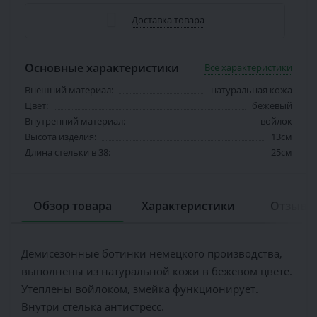
Доставка товара
Основные характеристики
Все характеристики
Внешний материал:
натуральная кожа
Цвет:
бежевый
Внутренний материал:
войлок
Высота изделия:
13см
Длина стельки в 38:
25см
Обзор товара
Характеристики
Отзывов
Демисезонные ботинки немецкого производства,
выполнены из натуральной кожи в бежевом цвете.
Утеплены войлоком, змейка функционирует.
Внутри стелька антистресс.