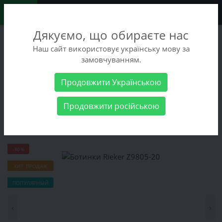
0
Дякуємо, що обираєте нас
+38 (068) 486-90-09
Наш сайт використовує українську мову за
+38 (093) 486-90-09
замовчуванням.
Заказать звонок
Продовжити Українською
Женские товары
Женская обувь
Ботинки Rieker Z9805-20
Продовжити російською
Ботинки Rieker Z9805-20
-30%
ХИТ ПРОДАЖ
ПОПУЛЯРНЫЙ
‹
›