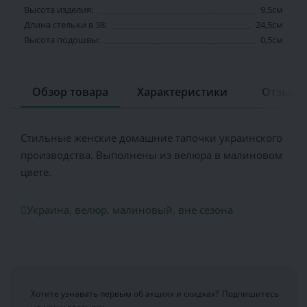
Высота изделия:
9,5см
Длина стельки в 38:
24,5см
Высота подошвы:
0,5см
Обзор товара
Характеристики
Отзывов
Стильные женские домашние тапочки украинского
производства. Выполнены из велюра в малиновом
цвете.
Украина
,
велюр
,
малиновый
,
вне сезона
Хотите узнавать первым об акциях и скидках?
Подпишитесь