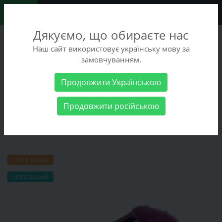
0
Дякуємо, що обираєте нас
+38 (068) 486-90-09
Наш сайт використовує українську мову за
+38 (093) 486-90-09
замовчуванням.
Заказать звонок
Продовжити Українською
Женские товары
Женская обувь
Домашние тапочки Inblu
Продовжити російською
RR-1X
Домашние тапочки Inblu RR-1X
ХИТ ПРОДАЖ
ПОПУЛЯРНЫЙ