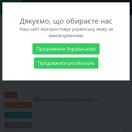
0
Дякуємо, що обираєте нас
+38 (068) 486-90-09
Наш сайт використовує українську мову за
+38 (093) 486-90-09
замовчуванням.
Заказать звонок
Продовжити Українською
Женские товары
Женская обувь
Босоножки
Босоножки
Продовжити російською
Мида 23900(11)
Босоножки Мида 23900(11)
-45%
ХИТ ПРОДАЖ
ПОПУЛЯРНЫЙ
ПРОДАНО
‹
›