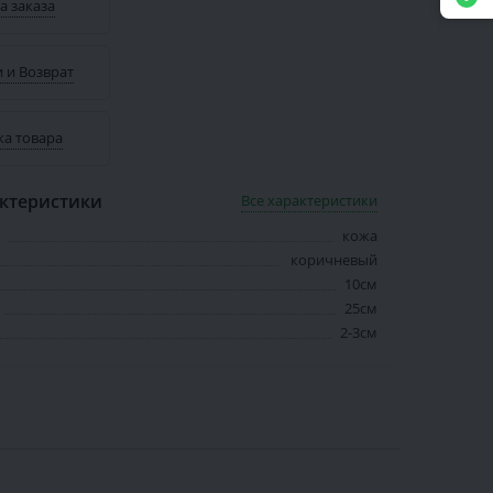
а заказа
 и Возврат
ка товара
ктеристики
Все характеристики
кожа
коричневый
10см
25см
2-3см