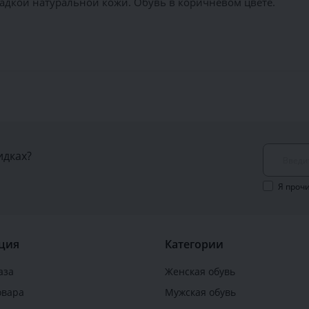
адкой натуральной кожи. Обувь в коричневом цвете.
идках?
Я проч
ция
Категории
аза
Женская обувь
овара
Мужская обувь