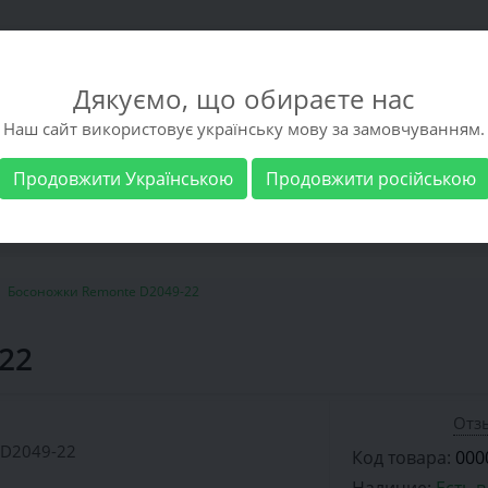
Дякуємо, що обираєте нас
Наш сайт використовує українську мову за замовчуванням.
Продовжити Українською
Продовжити російською
 обувь
Мужская обувь
Бренды
Доставка 
Босоножки Remonte D2049-22
22
Отзы
Код товара:
000