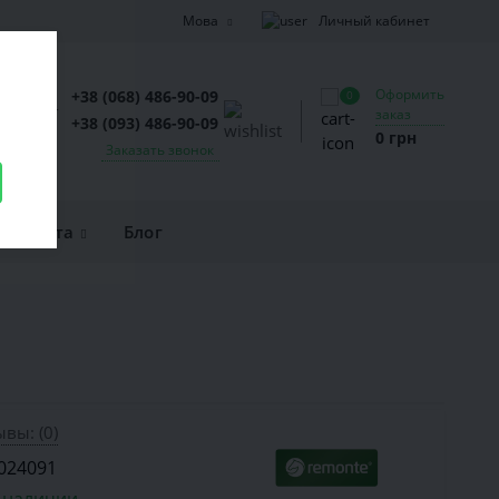
Личный кабинет
Мова
Оформить
+38 (068) 486-90-09
0
заказ
+38 (093) 486-90-09
0 грн
Заказать звонок
и оплата
Блог
вы: (0)
024091