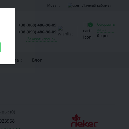
Личный кабинет
Мова
Оформить
+38 (068) 486-90-09
0
заказ
+38 (093) 486-90-09
0 грн
Заказать звонок
и оплата
Блог
вы: (0)
023958