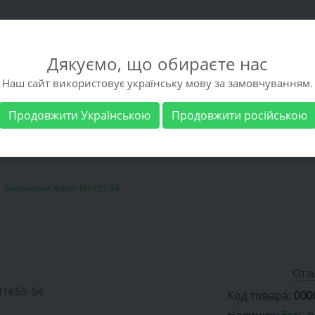
Дякуємо, що обираєте нас
Наш сайт використовує українську мову за замовчуванням.
Продовжити Українською
Продовжити російською
 обувь
Мужская обувь
Бренды
Доставка 
Босоножки Rieker M1655-54
Отзы
Код товара:
000