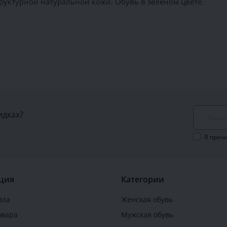
руктурной натуральной кожи. Обувь в зеленом цвете.
идках?
Я проч
ция
Категории
аза
Женская обувь
овара
Мужская обувь