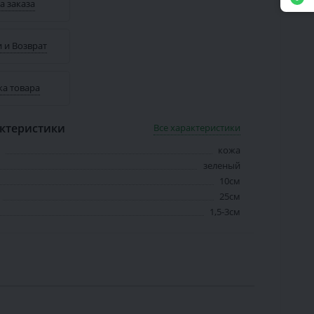
а заказа
 и Возврат
ка товара
ктеристики
Все характеристики
кожа
зеленый
10см
25см
1,5-3см