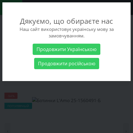
0
Дякуємо, що обираєте нас
+38 (068) 486-90-09
Наш сайт використовує українську мову за
+38 (093) 486-90-09
замовчуванням.
Заказать звонок
Продовжити Українською
Женские товары
Женская обувь
Ботинки
Ботинки L'Amo
Продовжити російською
25-1560491-Б
Ботинки L'Amo 25-1560491-Б
-54%
ПОПУЛЯРНЫЙ
‹
›