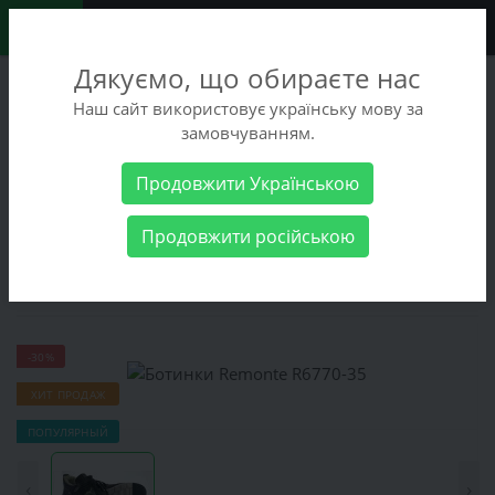
0
Дякуємо, що обираєте нас
+38 (068) 486-90-09
Наш сайт використовує українську мову за
+38 (093) 486-90-09
замовчуванням.
Заказать звонок
Продовжити Українською
Женские товары
Женская обувь
Ботинки
Ботинки
Продовжити російською
Remonte R6770-35
Ботинки Remonte R6770-35
-30%
ХИТ ПРОДАЖ
ПОПУЛЯРНЫЙ
‹
›