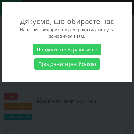
0
Дякуємо, що обираєте нас
+38 (068) 486-90-09
Наш сайт використовує українську мову за
+38 (093) 486-90-09
замовчуванням.
Заказать звонок
Продовжити Українською
Женские товары
Женская обувь
Ботинки
Ботинки Rieker
Продовжити російською
Y9331-00
Ботинки Rieker Y9331-00
-30%
ХИТ ПРОДАЖ
ПОПУЛЯРНЫЙ
‹
›