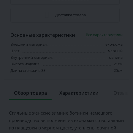
Доставка товара
Основные характеристики
Все характеристики
Внешний материал:
еко-кожа
Цвет:
чёрный
Внутренний материал:
овчина
Высота изделия:
21см
Длина стельки в 38:
25см
Обзор товара
Характеристики
Отзывов
Стильные женские зимние ботинки немецкого
производства выполнены из еко-кожи со вставками
из плащевки в черном цвете, утеплены овчиной.