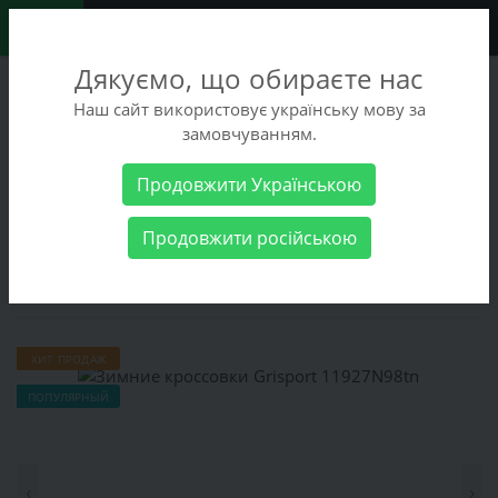
0
Дякуємо, що обираєте нас
+38 (068) 486-90-09
Наш сайт використовує українську мову за
+38 (093) 486-90-09
замовчуванням.
Заказать звонок
Продовжити Українською
Женские товары
Женская обувь
Кроссовки
Зимние
Продовжити російською
кроссовки Grisport 11927N98tn
Зимние кроссовки Grisport 11927N98tn
ХИТ ПРОДАЖ
ПОПУЛЯРНЫЙ
‹
›