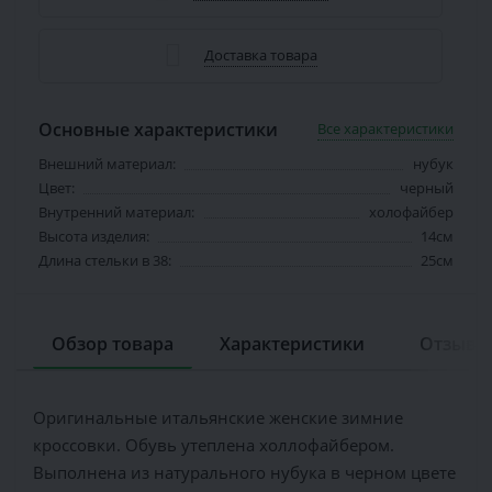
Доставка товара
Основные характеристики
Все характеристики
Внешний материал:
нубук
Цвет:
черный
Внутренний материал:
холофайбер
Высота изделия:
14см
Длина стельки в 38:
25см
Обзор товара
Характеристики
Отзывов
Оригинальные итальянские женские зимние
кроссовки. Обувь утеплена холлофайбером.
Выполнена из натурального нубука в черном цвете