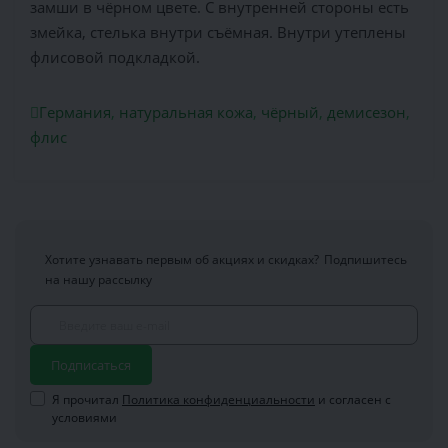
замши в чёрном цвете. С внутренней стороны есть
змейка, стелька внутри съёмная. Внутри утеплены
флисовой подкладкой.
Германия
,
натуральная кожа
,
чёрный
,
демисезон
,
флис
Хотите узнавать первым об акциях и скидках?
Подпишитесь
на нашу рассылку
Подписаться
Я прочитал
Политика конфиденциальности
и согласен с
условиями