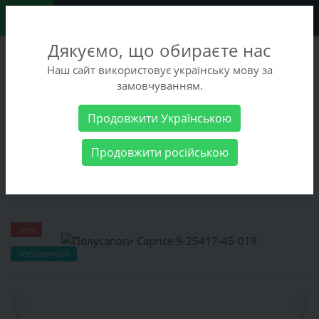
0
Дякуємо, що обираєте нас
+38 (068) 486-90-09
Наш сайт використовує українську мову за
+38 (093) 486-90-09
замовчуванням.
Заказать звонок
Продовжити Українською
Женские товары
Женская обувь
Полусапоги Caprice 9-
Продовжити російською
25417-45-019
Полусапоги Caprice 9-25417-45-019
-30%
ПОПУЛЯРНЫЙ
‹
›