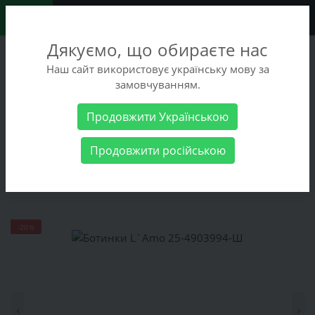
0
Дякуємо, що обираєте нас
+38 (068) 486-90-09
Наш сайт використовує українську мову за
+38 (093) 486-90-09
замовчуванням.
Заказать звонок
Продовжити Українською
Мужские товары
Мужская обувь
Ботинки L`Amo 25-
Продовжити російською
4903994-Ш
Ботинки L`Amo 25-4903994-Ш
-20%
‹
›