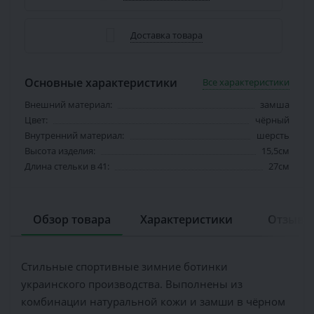
Доставка товара
Основные характеристики
Все характеристики
Внешний материал:
замша
Цвет:
чёрный
Внутренний материал:
шерсть
Высота изделия:
15,5см
Длина стельки в 41:
27см
Обзор товара
Характеристики
Отзывов
Стильные спортивные зимние ботинки
украинского производства. Выполнены из
комбинации натуральной кожи и замши в чёрном