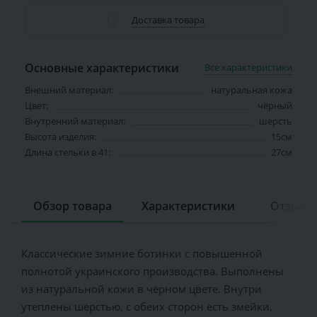
Доставка товара
Основные характеристики
Все характеристики
Внешний материал:
натуральная кожа
Цвет:
чёрный
Внутренний материал:
шерсть
Высота изделия:
15см
Длина стельки в 41:
27см
Обзор товара
Характеристики
Отзывов
Классические зимние ботинки с повышенной
полнотой украинского производства. Выполнены
из натуральной кожи в чёрном цвете. Внутри
утеплены шерстью, с обеих сторон есть змейки,