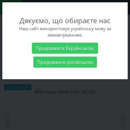
0
Дякуємо, що обираєте нас
+38 (068) 486-90-09
Наш сайт використовує українську мову за
+38 (093) 486-90-09
замовчуванням.
Заказать звонок
Продовжити Українською
Мужские товары
Мужская обувь
Ботинки Mida 140119(1Ш)
Продовжити російською
Ботинки Mida 140119(1Ш)
ПОПУЛЯРНЫЙ
‹
›