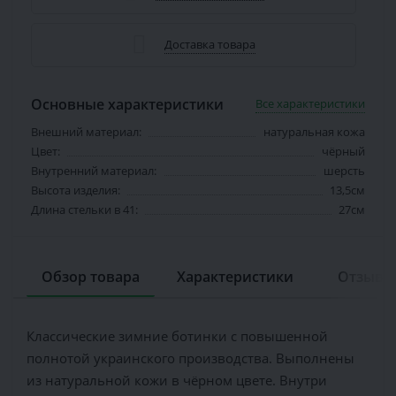
Доставка товара
Основные характеристики
Все характеристики
Внешний материал:
натуральная кожа
Цвет:
чёрный
Внутренний материал:
шерсть
Высота изделия:
13,5см
Длина стельки в 41:
27см
Обзор товара
Характеристики
Отзывов
Классические зимние ботинки с повышенной
полнотой украинского производства. Выполнены
из натуральной кожи в чёрном цвете. Внутри