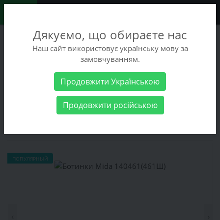
0
Дякуємо, що обираєте нас
+38 (068) 486-90-09
Наш сайт використовує українську мову за
+38 (093) 486-90-09
замовчуванням.
Заказать звонок
Продовжити Українською
Мужские товары
Мужская обувь
Ботинки Mida
Продовжити російською
140461(461Ш)
Ботинки Mida 140461(461Ш)
ПОПУЛЯРНЫЙ
‹
›