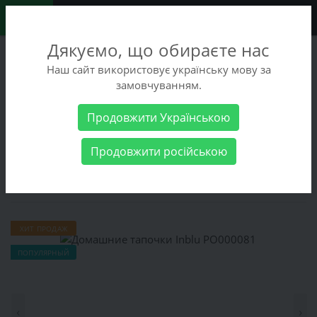
0
Дякуємо, що обираєте нас
+38 (068) 486-90-09
Наш сайт використовує українську мову за
+38 (093) 486-90-09
замовчуванням.
Заказать звонок
Продовжити Українською
Мужские товары
Мужская обувь
Домашние тапочки Inblu
Продовжити російською
РО000081
Домашние тапочки Inblu РО000081
ХИТ ПРОДАЖ
ПОПУЛЯРНЫЙ
‹
›