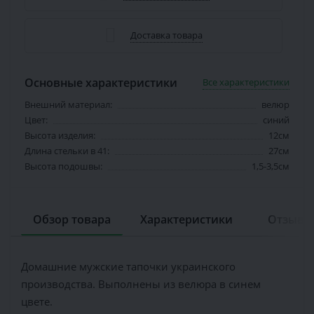
Доставка товара
Основные характеристики
Все характеристики
Внешний материал:
велюр
Цвет:
синий
Высота изделия:
12см
Длина стельки в 41:
27см
Высота подошвы:
1,5-3,5см
Обзор товара
Характеристики
Отзывов
Домашние мужские тапочки украинского
производства. Выполнены из велюра в синем
цвете.