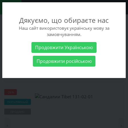
0
Дякуємо, що обираєте нас
+38 (068) 486-90-09
Наш сайт використовує українську мову за
+38 (093) 486-90-09
замовчуванням.
Заказать звонок
Продовжити Українською
Мужские товары
Мужская обувь
Летняя
Продовжити російською
обувь
Сандалии Tibet 131-02-01
Сандалии Tibet 131-02-01
-26%
ПОПУЛЯРНЫЙ
ПРОДАНО
‹
›