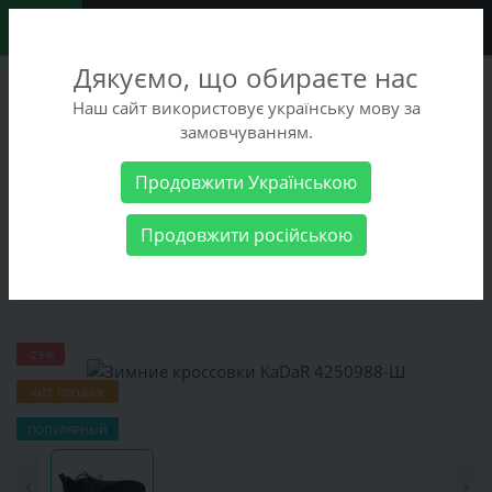
0
Дякуємо, що обираєте нас
+38 (068) 486-90-09
Наш сайт використовує українську мову за
+38 (093) 486-90-09
замовчуванням.
Заказать звонок
Продовжити Українською
Мужские товары
Мужская обувь
Зимняя обувь
Зимние
Продовжити російською
кроссовки KaDaR 4250988-Ш
Зимние кроссовки KaDaR 4250988-Ш
-29%
ХИТ ПРОДАЖ
ПОПУЛЯРНЫЙ
‹
›