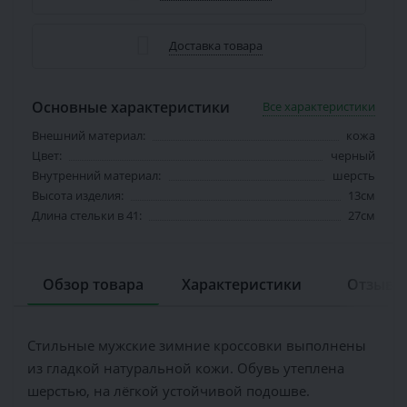
Доставка товара
Основные характеристики
Все характеристики
Внешний материал:
кожа
Цвет:
черный
Внутренний материал:
шерсть
Высота изделия:
13см
Длина стельки в 41:
27см
Обзор товара
Характеристики
Отзывов
Стильные мужские зимние кроссовки выполнены
из гладкой натуральной кожи. Обувь утеплена
шерстью, на лёгкой устойчивой подошве.