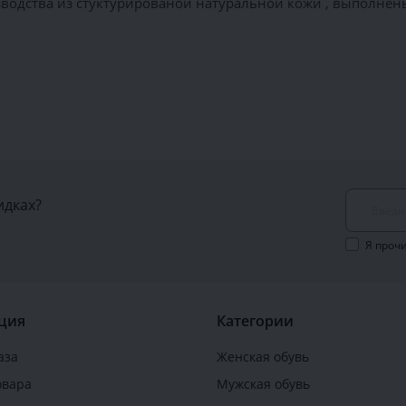
водства из стуктурированой натуральной кожи , выполнены
идках?
Я проч
ция
Категории
аза
Женская обувь
овара
Мужская обувь