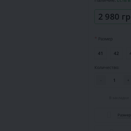
Наличие:
Есть 
2 980 г
*
Размер
41
42
Количество:
-
+
В закладки
Размер