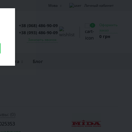
Личный кабинет
Мова
Оформить
+38 (068) 486-90-09
0
заказ
+38 (093) 486-90-09
0 грн
Заказать звонок
и оплата
Блог
вы: (0)
025353