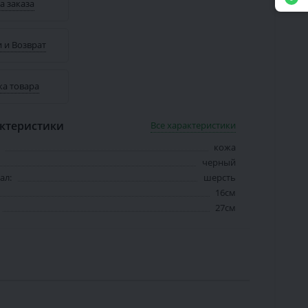
а заказа
 и Возврат
ка товара
ктеристики
Все характеристики
кожа
черный
ал:
шерсть
16см
27см