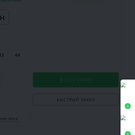
в наличии
рн
43
44
В КОРЗИНУ
БЫСТРЫЙ ЗАКАЗ
0
ная сетка
0