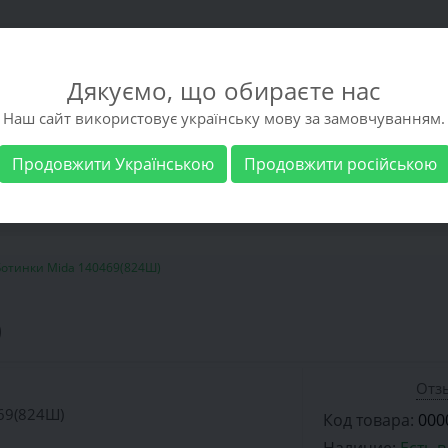
Дякуємо, що обираєте нас
Наш сайт використовує українську мову за замовчуванням.
Продовжити Українською
Продовжити російською
 обувь
Мужская обувь
Бренды
Доставка 
Ботинки Mida 140469(824Ш)
)
Отзы
Код товара:
000