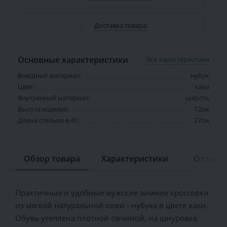
Доставка товара
Основные характеристики
Все характеристики
Внешний материал:
нубук
Цвет:
хаки
Внутренний материал:
шерсть
Высота изделия:
12см
Длина стельки в 41:
27см
Обзор товара
Характеристики
Отзывов
Практичные и удобные мужские зимние кроссовки
из мягкой натуральной кожи - нубука в цвете хаки.
Обувь утеплена плотной овчиной, на шнуровке.