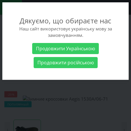
0
Дякуємо, що обираєте нас
+38 (068) 486-90-09
Наш сайт використовує українську мову за
+38 (093) 486-90-09
замовчуванням.
Заказать звонок
Продовжити Українською
Мужские товары
Мужская обувь
Кроссовки
Зимние
Продовжити російською
кроссовки Aegis 1530А/06-71
Зимние кроссовки Aegis 1530А/06-71
-20%
ПОПУЛЯРНЫЙ
‹
›