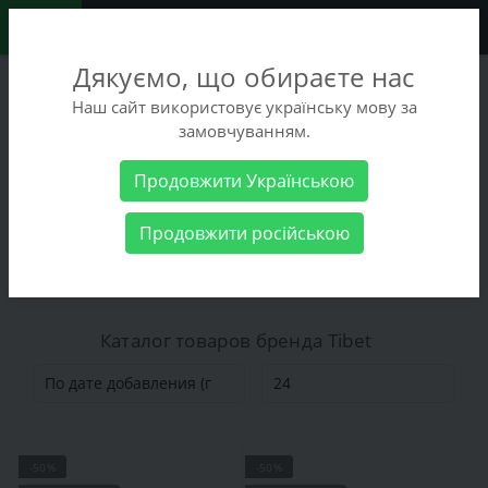
0
Дякуємо, що обираєте нас
+38 (068) 486-90-09
Наш сайт використовує українську мову за
+38 (093) 486-90-09
замовчуванням.
Заказать звонок
Продовжити Українською
Производитель
Tibet
Продовжити російською
Tibet
Каталог товаров бренда Tibet
-50%
-50%