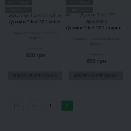
ПОПУЛЯРНЫЙ
ПОПУЛЯРНЫЙ
ПРОДАНО
ПРОДАНО
Дутики Tibet 321 white
Дутики Tibet 321 cappuccino
Украина
кожа
белый
зима
шерсть
Украина
кожа
бежевый
зима
шерсть
1 700 грн
850 грн
1 700 грн
850 грн
МОДЕЛЬ РАСПРОДАНА!
МОДЕЛЬ РАСПРОДАНА!
|<
<
1
2