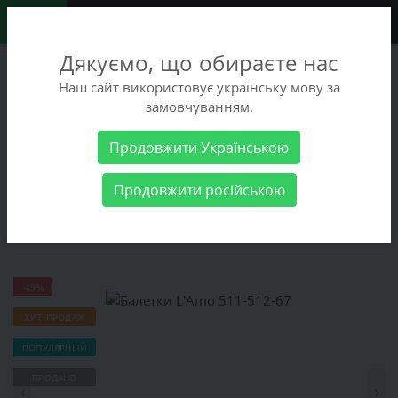
0
Дякуємо, що обираєте нас
+38 (068) 486-90-09
Наш сайт використовує українську мову за
+38 (093) 486-90-09
замовчуванням.
Заказать звонок
Продовжити Українською
Женские товары
Женская обувь
Балетки
Балетки L'Amo
Продовжити російською
511-512-67
Балетки L'Amo 511-512-67
-49%
ХИТ ПРОДАЖ
ПОПУЛЯРНЫЙ
ПРОДАНО
‹
›