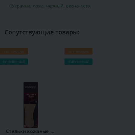
Украина
,
кожа
,
черный
,
весна-лето
,
Сопутствующие товары:
ХИТ ПРОДАЖ
ХИТ ПРОДАЖ
Х
ПОПУЛЯРНЫЙ
ПОПУЛЯРНЫЙ
П
Стельки кожаные Coccine Leather on Latex