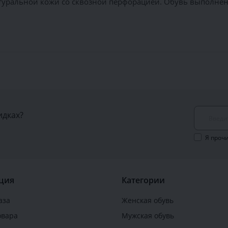
туральной кожи со сквозной перфорацией. Обувь выполнена
идках?
Я проч
ция
Категории
аза
Женская обувь
овара
Мужская обувь