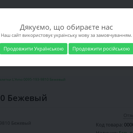
Дякуємо, що обираєте нас
Наш сайт використовує українську мову за замовчуванням.
Продовжити Українською
Продовжити російською
 обувь
Мужская обувь
Бренды
Доставка 
алетки L'Amo 0095-193-9810 Бежевый
10 Бежевый
Отзы
Код товара:
000