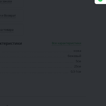
а заказа
 и Возврат
ка товара
ктеристики
Все характеристики
кожа
бежевый
5см
25см
0,3-1см