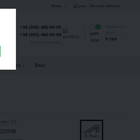
Личный кабинет
Мова
Оформить
+38 (068) 486-90-09
0
заказ
+38 (093) 486-90-09
0 грн
Заказать звонок
и оплата
Блог
вы: (0)
023598