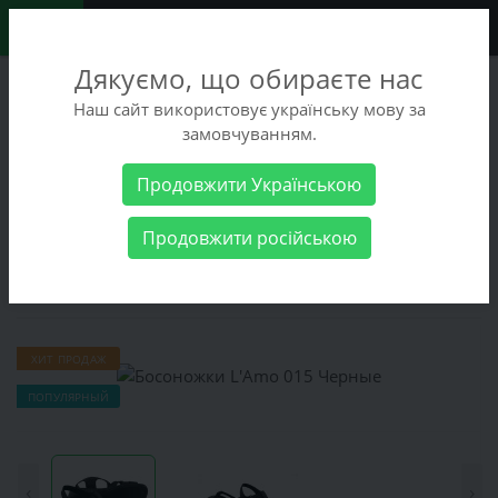
0
Дякуємо, що обираєте нас
+38 (068) 486-90-09
Наш сайт використовує українську мову за
+38 (093) 486-90-09
замовчуванням.
Заказать звонок
Продовжити Українською
Женские товары
Женская обувь
Босоножки L'Amo 015
Продовжити російською
Черные
Босоножки L'Amo 015 Черные
ХИТ ПРОДАЖ
ПОПУЛЯРНЫЙ
‹
›