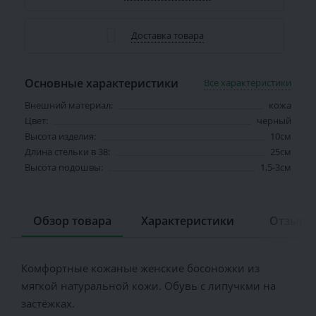
Доставка товара
Основные характеристики
Все характеристики
Внешний материал:
кожа
Цвет:
черный
Высота изделия:
10см
Длина стельки в 38:
25см
Высота подошвы:
1,5-3см
Обзор товара
Характеристики
Отзывов
Комфортные кожаные женские босоножки из
мягкой натуральной кожи. Обувь с липучкми на
застёжках.