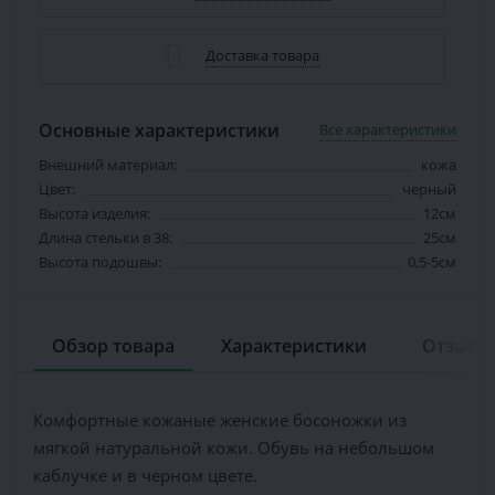
Доставка товара
Основные характеристики
Все характеристики
Внешний материал:
кожа
Цвет:
черный
Высота изделия:
12см
Длина стельки в 38:
25см
Высота подошвы:
0,5-5см
Обзор товара
Характеристики
Отзывов
Комфортные кожаные женские босоножки из
мягкой натуральной кожи. Обувь на небольшом
каблучке и в черном цвете.