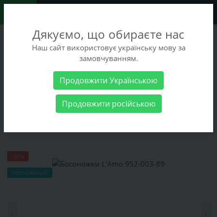
0
Дякуємо, що обираєте нас
+38 (068) 486-90-09
Наш сайт використовує українську мову за
+38 (093) 486-90-09
замовчуванням.
Заказать звонок
Продовжити Українською
Женские товары
Женская обувь
Босоножки L'Amo 952-003-
Продовжити російською
89
Босоножки L'Amo 952-003-89
-20%
ПОПУЛЯРНЫЙ
‹
›