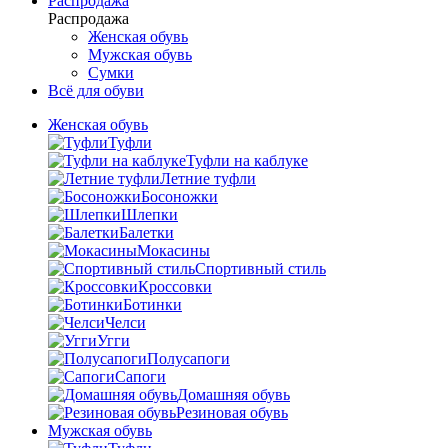
Распродажа
Распродажа
Женская обувь
Мужская обувь
Сумки
Всё для обуви
Женская обувь
Туфли
Туфли на каблуке
Летние туфли
Босоножки
Шлепки
Балетки
Мокасины
Спортивный стиль
Кроссовки
Ботинки
Челси
Угги
Полусапоги
Сапоги
Домашняя обувь
Резиновая обувь
Мужская обувь