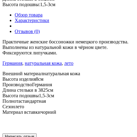
Высота подошвы:
1,5-3см
Обзор товара
Характеристики
Отзывов (0)
Практичные женские боссоножки немецкого производства.
Выполнены из натуральной кожи в чёрном цвете.
Фиксируются липучками.
Германия
,
натуральная кожа
,
лето
Внешний материал
натуральная кожа
Высота изделия
8см
Производство
Германия
Длина стельки в 38
25см
Высота подошвы
1,5-3см
Полнота
стандартная
Сезон
лето
Материал вставки
чорний
Написать отзыв