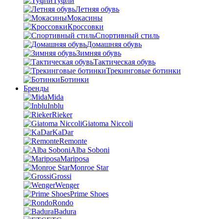
Туфли
Летняя обувь
Мокасины
Кроссовки
Спортивный стиль
Домашняя обувь
Зимняя обувь
Тактическая обувь
Трекинговые ботинки
Ботинки
Бренды
Mida
Inblu
Rieker
Giatoma Niccoli
KaDar
Remonte
Alba Soboni
Mariposa
Monroe Star
Grossi
Wenger
Prime Shoes
Rondo
Badura