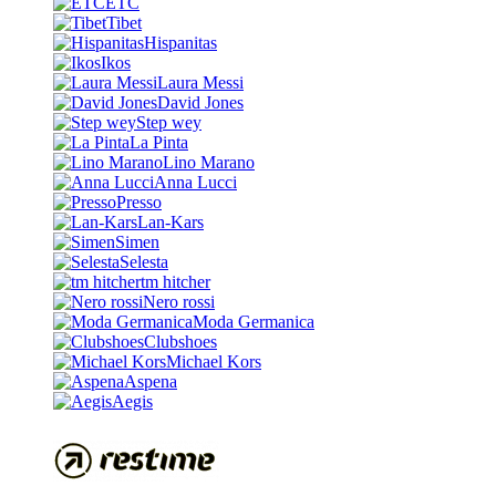
ETC
Tibet
Hispanitas
Ikos
Laura Messi
David Jones
Step wey
La Pinta
Lino Marano
Anna Lucci
Presso
Lan-Kars
Simen
Selesta
tm hitcher
Nero rossi
Moda Germanica
Clubshoes
Michael Kors
Aspena
Aegis